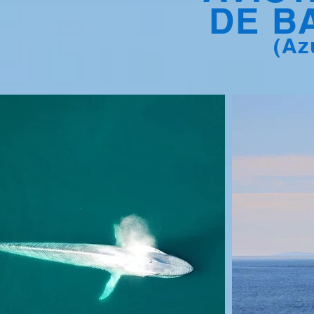
DE B
(Az